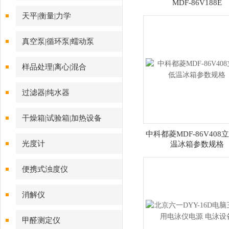
MDF-86V188E
天平|衡量|力学
真空泵|循环泵|蠕动泵
样品处理|离心|混合
过滤器|纯水器
干燥箱|试验箱|加热设备
中科都菱MDF-86V408
光度计
温冰箱参数规格
便携式浊度仪
消解仪
甲醛测定仪