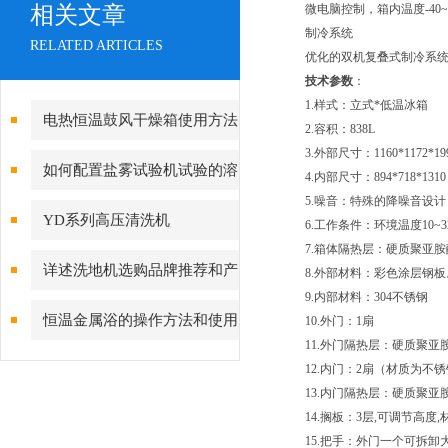
相关文章
微电脑控制，箱内温度-40~
制冷系统
RELATED ARTICLES
优化的双机复叠式制冷系统
技术参数
：
1.样式：立式*低温冰箱
电热恒温鼓风干燥箱使用方法
2.容积：838L
3.外部尺寸：1160*1172*1
及注意事项
如何配置盐雾试验机试验的溶
4.内部尺寸：894*718*1310
5.噪音：特殊的降噪音设
液
YD系列高压清洗机
6.工作条件：环境温度10~32
7.箱体隔热层：硬质聚亚
详述洗地机选购品牌推荐和产
8.外部材料：彩色涂层钢板
9.内部材料：304不锈钢
品特点
恒温金属浴的操作方法和使用
10.外门：1扇
11.外门隔热层：硬质聚
范围
12.内门：2扇（材质为不
13.内门隔热层：硬质聚
14.搁板：3层,可调节高度
15.把手：外门一个可拆