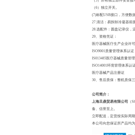
（5）所有独立部件安全接
（6）独立开关。
(7)标配USB接口，方便数
27.清洁：易拆卸冷凝器
28.选配件：圆盘记录仪
29、资格凭证：
医疗器械医疗生产企业许
ISO9001质量管理体系认证
IS013485医疗器械质量
ISO14001环境管理体系认
医疗器械产品注册证
30、售后质保：整机质保
公司简介：
上海旦鼎贸易有限公司
（S
备、信誉至上。
立即配送，定货按实际周
本公司向您保证所产品均为