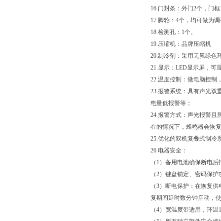
16.门封条：外门2个，门
17.脚轮：4个，均可做为
18.检测孔：1个。
19.压缩机：品牌压缩机
20.制冷剂：采用无氟绿色
21.显示：LED显示屏
22.温度控制：微电脑控制
23.报警系统：具有声光
电量低报警等；
24.报警方式：声光报警
在的情况下，蜂鸣器会恢
25.优化的双机复叠式制
26.电器安全：
（1）备用电池确保断电后
（2）键盘锁定、密码保护
（3）断电保护：在恢复供
复期间延时数分钟启动，
（4）宽温度带适用，环温10