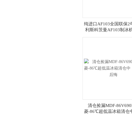
纯进口AF103全国联保2
利斯科茨曼AF103制冰
清仓捡漏MDF-86V69
菱-86℃超低温冰箱清仓
过后悔