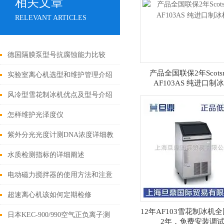
相关文章
RELEVANT ARTICLES
德国隔膜泵型号抗腐蚀能力比较
产品全国联保2年Scots
实验室离心机选型和维护管理介绍
AF103AS 纯进口制
风冷型雪花制冰机优点及型号介绍
（斯科茨曼、万利多、三洋）
怎样维护光泽度仪
紫外分光光度计测DNA浓度详细教
程
水质检测指标的详细阐述
电动磁力搅拌器的使用方法和注意
事项
超速离心机该如何定期检修
12年AF103雪花制冰机
日本KEC-900/990空气正负离子测
2年，免费安装调