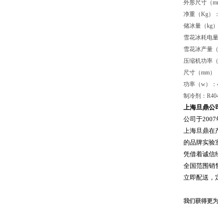
外形尺寸（mm）
净重（Kg）：
储冰量（kg）
雪花冰耗电量/10
雪花冰产量（ k
压缩机功率（
尺寸（mm）：5
功率（w）：4
制冷剂：R40
上海旦鼎公
公司于20
上海旦鼎在
的品牌实验
凭借着诚信
全国范围销
立即配送，
我们获得更