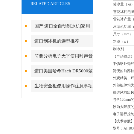
RELATED ARTICLES
储冰量（kg
雪花冰耗电量/1
雪花冰产量（ 
国产|进口全自动制冰机|家用
压缩机功率
尺寸（mm）
制冰机|小型制冰机|雪花制冰机
进口制冰机的选型推荐
功率（w）
制冷剂
品牌上海021-61640167
简要分析电子天平使用时声音
【产品特点
不锈钢外壳
异常的原因
进口美国哈希Hach DR5000紫
简便的前部
外观精美，环
外可见分光光度计|紫外分光光
外部组件均
生物安全柜使用操作注意事项
前进风前出
度计上海旦鼎021-61640167
包含120m
较为大限度的
电子运行控
【技术参数
型号：AF103