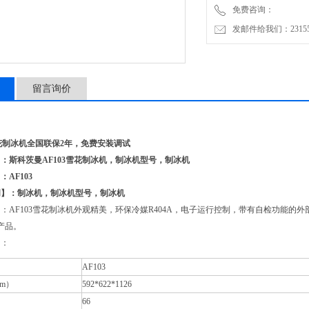
免费咨询：
发邮件给我们：2315528
留言询价
：斯科茨曼AF103雪花制冰机，制冰机型号，制冰机
AF103
词】：制冰机，制冰机型号，制冰机
：AF103雪花制冰机外观精美，环保冷媒R404A，电子运行控制，带有自检功能
产品。
】：
AF103
m）
592*622*1126
66