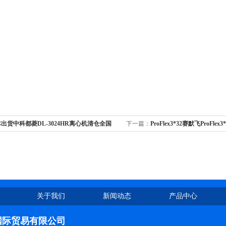
出货中科都菱DL-3024HR离心机清仓全国
下一篇：
ProFlex3*32赛默飞ProFle
国可售
关于我们
新闻动态
产品中心
国际贸易有限公司