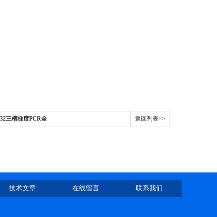
x3*32三槽梯度PCR全
返回列表>>
技术文章
在线留言
联系我们