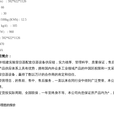
：592*622*1126
66
：30
0kg (KWh)：12.5
g/d）：105
W）：960
92*622*1126
70
4A
司简介：
07年组建实验室仪器配套仪器设备供应链，实力雄厚、管理科学、质量保证，售
产品供应体系上具有优势，拥有国内外众多工业领域产品的中国区权限和一支
室仪器设备，赢得了数以万计的合作商的肯定和信任。
经营理念，的售前、售中、售后服务，一直以来在同行业中得到广泛赞誉。本公
售。
定货按实际周期。全国联保，一年至终身不等。本公司向您保证所产品均为*，
为理想的报价