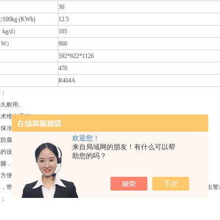
）
30
00kg (KWh)
12.5
kg/d）
105
（W）
960
592*622*1126
470
R404A
】：
经久耐用。
技术维修通道。
保冷媒R404A。
欢迎您！
为防腐不锈钢构成。
来自局域网的朋友！有什么可以帮
风的设计，方便维修。
助您的吗？
m的腿，并且提供其他的可选组件。
方便实用,倾斜的角度与储冰箱门*结合。
制，带有自检功能的外部指示灯显示，可以较为快的检测运行故障以及较为早的发出警
】：