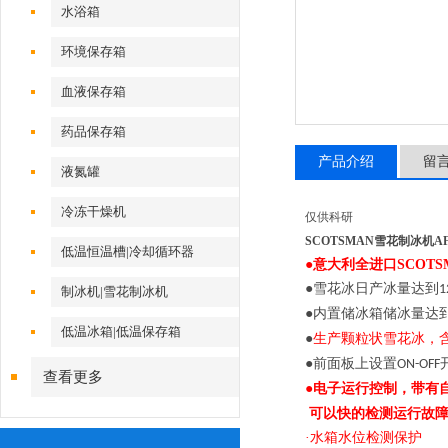
水浴箱
环境保存箱
血液保存箱
药品保存箱
产品介绍
留
液氮罐
冷冻干燥机
仅供科研
SCOTSMAN雪花制冰机
AF
低温恒温槽|冷却循环器
●意大利全进口
SCOT
●雪花冰日产冰量达到
1
制冰机|雪花制冰机
●内置储冰箱储冰量达
低温冰箱|低温保存箱
●
生产颗粒状雪花冰，
●前面板上设置
ON-OFF
查看更多
●电子运行控制，带有
可以快的检测运行故
·水箱水位检测保护