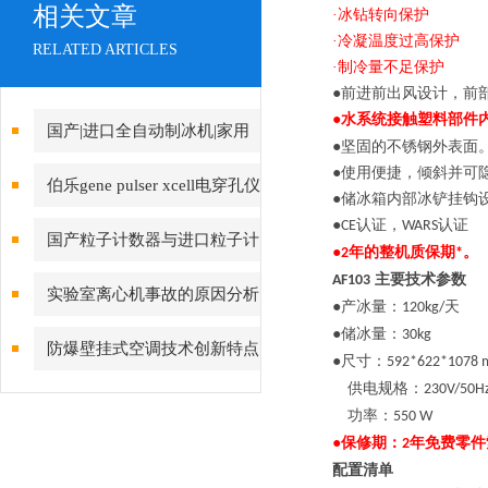
相关文章
·冰钻转向保护
·冷凝温度过高保护
RELATED ARTICLES
·制冷量不足保护
●前进前出风设计，前
●水系统接触塑料部件
国产|进口全自动制冰机|家用
●坚固的不锈钢外表面
●使用便捷，倾斜并可
制冰机|小型制冰机|雪花制冰机
伯乐gene pulser xcell电穿孔仪
●储冰箱内部冰铲挂钩
品牌上海021-61640167
●
认证，
认证
CE
WARS
操作注意事项
国产粒子计数器与进口粒子计
●
年的整机质保期
。
2
*
主要技术参数
AF
103
数器选型推荐
实验室离心机事故的原因分析
●产冰量：
天
12
0
kg/
●储冰量：
30
kg
方法
防爆壁挂式空调技术创新特点
●尺寸：
592*622*1078
供电规格：
230V/50H
功率：
550 W
●保修期：
年免费零件
2
配置清单