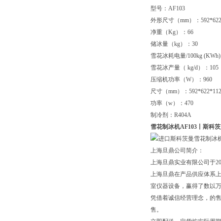
型号：AF103
外形尺寸（mm）：592*622*
净重（Kg）：66
储冰量（kg）：30
雪花冰耗电量/100kg (KWh)
雪花冰产量（ kg/d）：105
压缩机功率（W）：960
尺寸（mm）：592*622*112
功率（w）：470
制冷剂：R404A
雪花制冰机AF103
丨斯科茨
上海旦鼎公司简介：
上海旦鼎实业有限公司于2
上海旦鼎在产品供应体系
室仪器设备，赢得了数以
凭借着诚信经营理念，的售
售。