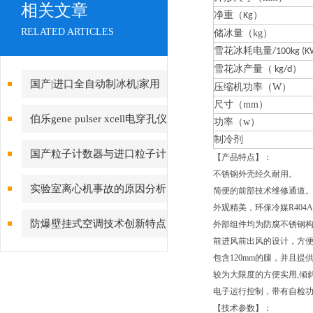
相关文章
净重（
）
Kg
RELATED ARTICLES
储冰量（kg）
雪花冰耗电量
/100kg (K
雪花冰产量（
）
kg/d
国产|进口全自动制冰机|家用
压缩机功率（W）
尺寸（mm）
制冰机|小型制冰机|雪花制冰机
伯乐gene pulser xcell电穿孔仪
功率（w）
品牌上海021-61640167
制冷剂
操作注意事项
国产粒子计数器与进口粒子计
【产品特点】：
不锈钢外壳经久耐用。
数器选型推荐
实验室离心机事故的原因分析
简便的前部技术维修通道
外观精美，环保冷媒R404
方法
防爆壁挂式空调技术创新特点
外部组件均为防腐不锈钢
前进风前出风的设计，方
包含120mm的腿，并且提
较为大限度的方便实用,倾
电子运行控制，带有自检
【技术参数】：