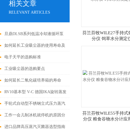
相关文章
RELEVANT ARTICLES
芬兰芬牧WILE27手持
旦鼎DLSB系列低温冷却液循环泵
分仪 饲草水分测定
使用提示
如何延长工业吸尘器的使用寿命及
其选购技巧
电子天平的选购标准
工业吸尘器的选购要点
如何延长二氧化碳培养箱的寿命
RV10基本型 V-C 德国IKA旋转蒸发
仪
手轮式自动型不锈钢立式压力蒸汽
芬兰芬牧WILE55手持
灭菌器
工作一会儿制冰机就停机的原因分
分仪 粮食谷物水分计应
析，如何解决？
进口品牌高压蒸汽灭菌器选型指南