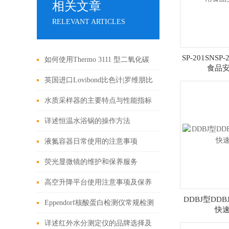
相关文章
RELEVANT ARTICLES
SP-201SNS
如何使用Thermo 3111 型二氧化碳
食品
培养箱
英国进口Lovibond比色计|罗维朋比
色计|总氯余氯比色计|色度仪上海
水质采样器的主要特点与性能指标
旦鼎021-61640167
详述恒温水浴锅的操作方法
液氮容器日常使用的注意事项
荧光显微镜的维护和保养服务
高空升降平台使用注意事项及保养
DDBJ型DD
Eppendorf核酸蛋白检测仪常规检测
快
方法有哪些
详述红外水分测定仪的品牌选择及