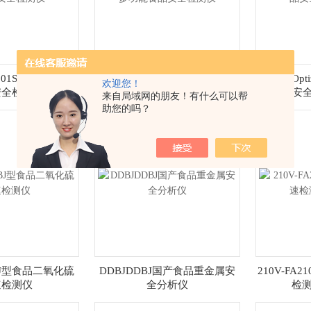
P-201SN型国产家用
SP-201SN型SP-201SN型国产多
OptizenO
欢迎您！
安全检测仪
功能食品安全检测仪
安
来自局域网的朋友！有什么可以帮
助您的吗？
BJ型食品二氧化硫
DDBJDDBJ国产食品重金属安
210V-FA
速检测仪
全分析仪
检测