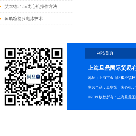
鼎021-61640167
艾本德5425r离心机操作方法
琼脂糖凝胶电泳技术
网站首页
上海旦鼎国际贸易
地址：上海市金山区枫泾镇环东一
主营产品：真空泵，离心机，
©2019 版权所有：上海旦鼎