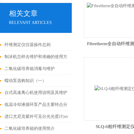
相关文章
RELEVANT ARTICLES
Fibretherm全自动纤维
纤维测定仪仪器操作总则
制冰机怎样去维护和准确的使用方
法
二氧化碳培养箱消毒与维护
蠕动泵选购知识（一）
台式高速离心机使用说明及其维护
保养要点
低温冷却液循环泵产品主要特点分
析
进口尤尼克紫外可见分光光度计|uv
SLQ-6粗纤维测定
紫外分光光度计|报价|用途上海旦
二氧化碳培养箱的使用简介