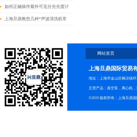
如何正确操作紫外可见分光光度计
（图文）
上海旦鼎教您几种*声波清洗机常
见的温控方式
网站首页
上海旦鼎国际贸易
地址：上海市金山区枫泾镇环东一
主营产品：真空泵，离心机，
©2019 版权所有：上海旦鼎