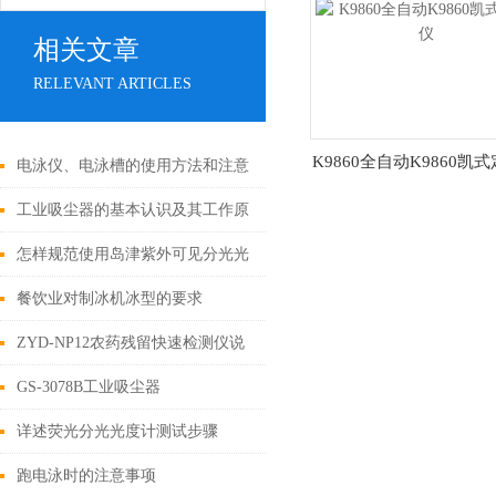
相关文章
RELEVANT ARTICLES
K9860全自动K9860凯
电泳仪、电泳槽的使用方法和注意
事项
工业吸尘器的基本认识及其工作原
理讲解
怎样规范使用岛津紫外可见分光光
度计
餐饮业对制冰机冰型的要求
ZYD-NP12农药残留快速检测仪说
明
GS-3078B工业吸尘器
详述荧光分光光度计测试步骤
跑电泳时的注意事项