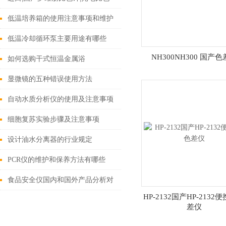
计|目视比色计|色度测定仪上海旦
低温培养箱的使用注意事项和维护
鼎021-61640167
事项
低温冷却循环泵主要用途有哪些
NH300NH300 国产
如何选购干式恒温金属浴
显微镜的五种错误使用方法
自动水质分析仪的使用及注意事项
细胞复苏实验步骤及注意事项
设计油水分离器的行业规定
PCR仪的维护和保养方法有哪些
食品安全仪国内和国外产品分析对
HP-2132国产HP-2132
比
差仪