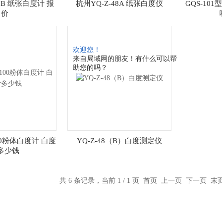
48B 纸张白度计 报
杭州YQ-Z-48A 纸张白度仪
GQS-10
价
欢迎您！
来自局域网的朋友！有什么可以帮
助您的吗？
100粉体白度计 白度
YQ-Z-48（B）白度测定仪
多少钱
共 6 条记录，当前 1 / 1 页 首页 上一页 下一页 