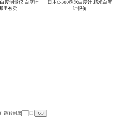
1型白度测量仪 白度计
日本C-300糙米白度计 精米白度
哪里有卖
计报价
末页 跳转到第
页