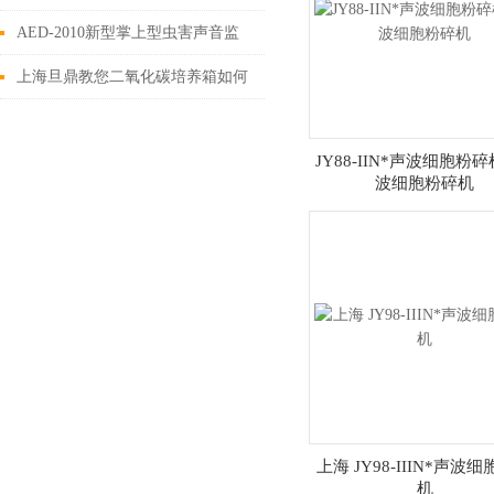
AED-2010新型掌上型虫害声音监
测仪|白蚁检测仪
上海旦鼎教您二氧化碳培养箱如何
测定浓度
JY88-IIN*声波细胞粉碎
波细胞粉碎机
上海 JY98-IIIN*声波
机