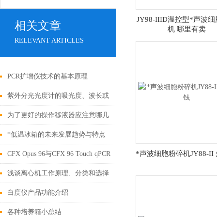
JY98-IIID温控型*声波
相关文章
机 哪里有卖
RELEVANT ARTICLES
PCR扩增仪技术的基本原理
紫外分光光度计的吸光度、波长或
波数和杂散光校正方法
为了更好的操作移液器应注意哪几
点
*低温冰箱的未来发展趋势与特点
介绍
*声波细胞粉碎机JY88-II
CFX Opus 96与CFX 96 Touch qPCR
仪区别
浅谈离心机工作原理、分类和选择
方法
白度仪产品功能介绍
各种培养箱小总结