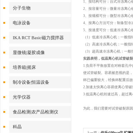
1、按结构可分：台式冷冻离心
分子生物
2、按容量可分：微量冷冻离心
3、按规模可分：微型冷冻离心
电泳设备
4、按离心方法可分：制备型冷
5、按速度可分：低速冷冻离心
（1）低速冷冻离心机：一般指转速
IKA RCT Basic磁力搅拌器
（2）高速冷冻离心机：一般指转速在
（3）超高速冷冻离心机：一般指转
显微镜|凝胶成像
实践表明，低温离心机试管破裂
1.负荷不平衡放置在对称套孔
培养箱|摇床
使试管破裂。容易被忽视的是，
杯已偏重较大，经换杯配重后故
制冷设备|恒温设备
2.加速太快离心容易使离心管破
3.低温离心机转速过高，超过
光学仪器
为此，我们需要对试管破裂原因
食品检测|农产品检测仪
科晶
上一篇：
伯乐t100pcr仪 扩