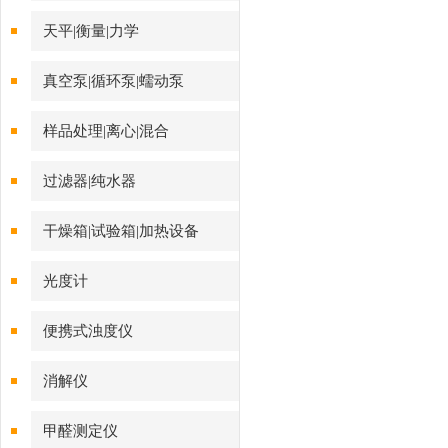
天平|衡量|力学
真空泵|循环泵|蠕动泵
样品处理|离心|混合
过滤器|纯水器
干燥箱|试验箱|加热设备
光度计
便携式浊度仪
消解仪
甲醛测定仪