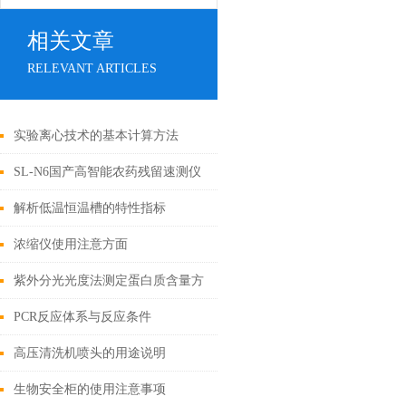
相关文章
RELEVANT ARTICLES
实验离心技术的基本计算方法
SL-N6国产高智能农药残留速测仪
技术参数
解析低温恒温槽的特性指标
浓缩仪使用注意方面
紫外分光光度法测定蛋白质含量方
法
PCR反应体系与反应条件
高压清洗机喷头的用途说明
生物安全柜的使用注意事项