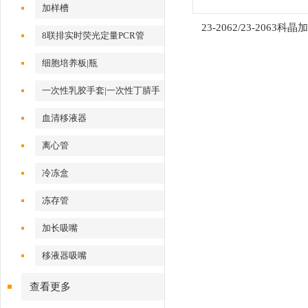
加样槽
23-2062/23-2063科
8联排实时荧光定量PCR管
细胞培养板|瓶
一次性乳胶手套|一次性丁腈手
套
血清移液器
离心管
冷冻盒
冻存管
加长吸嘴
移液器吸嘴
查看更多