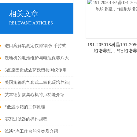
相关文章
RELEVANT ARTICLES
191-205018科晶191-20
进口溶解氧测定仪|溶氧仪|手持式
胞培养瓶，*细胞培
溶解氧测定仪|溶解氧检测仪021-
洗地机的电池维护与电瓶保养八大
61640167
事项
6点原因造成农药残留检测仪使用
中溶解酶活性低
美国施都凯气套式二氧化碳培养箱|
进口CO2培养箱低上海旦鼎021-
艾本德新款离心机特点功能介绍
61640167
*低温冰箱的工作原理
溶剂过滤器的操作规程
浅谈*净工作台的分类及介绍