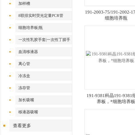
加样槽
191-2003-75/191-2002
8联排实时荧光定量PCR管
细胞培养瓶
细胞培养板|瓶
一次性乳胶手套|一次性丁腈手
套
血清移液器
离心管
冷冻盒
冻存管
191-9381科晶191-938
加长吸嘴
养板，*细胞培养
移液器吸嘴
查看更多