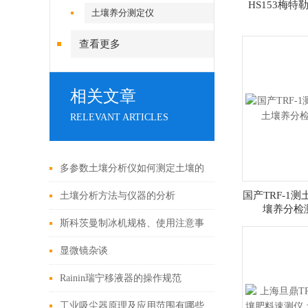
HS153梅
土壤养分测定仪
查看更多
相关文章
RELEVANT ARTICLES
多参数土壤分析仪如何测定土壤的
pH值和分析土壤肥力
国产TRF-1
土壤分析方法与仪器的分析
壤养分检
斯科茨曼制冰机规格、使用注意事
项
显微镜杂谈
Rainin瑞宁移液器的操作规范
工业吸尘器原理及应用范围有哪些