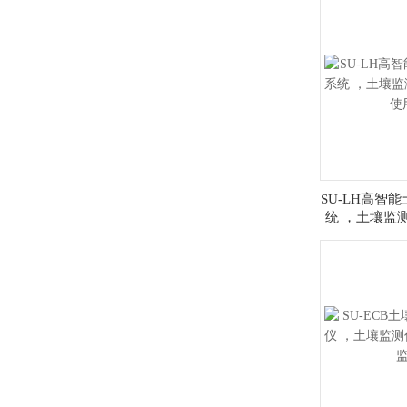
SU-LH高智
统 ，土壤监
使