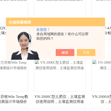
-QXM全项目土壤
*TRF-4PC智能型土壤养分速测
国产TRF-4A
欢迎您！
土壤全项目检测仪
仪 便携式土壤检测仪怎么用
壤养分检
来自局域网的朋友！有什么可以帮
助您的吗？
兰芬牧Wile Temp数
YN-2000C型土肥仪，土壤监测
YN-200
壤测温计市场报价
仪使用说明，土壤监测仪用途
仪，