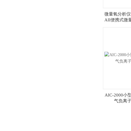
微量氧分析仪G
AII便携式
质
AIC-200
气负离