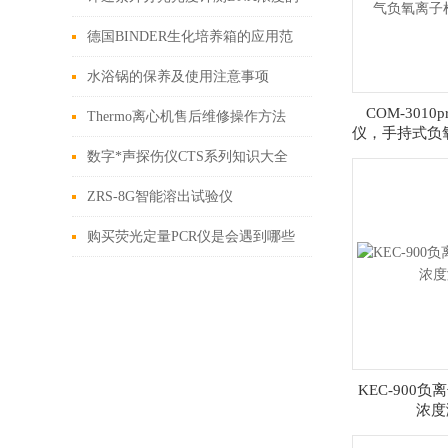
方法
德国BINDER生化培养箱的应用范
围和组成结构
水浴锅的保养及使用注意事项
COM-301
Thermo离心机售后维修操作方法
仪，手持式负
气负氧离子
数字*声探伤仪CTS系列知识大全
ZRS-8G智能溶出试验仪
购买荧光定量PCR仪是会遇到哪些
误区
KEC-900
浓度