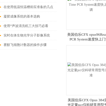
项
在使用低温恒温槽前应准备的几点
事项总结
凝胶成像系统的基本选购
使用*声波清洗机三大技巧必看
美国伯乐CFX opus96Real
实时在体生物光学分子影像系统
PCR System速度快上
赛默飞细胞计数器的操作步骤
美国伯乐CFX Opus 38
光定量pcr仪科研常用型