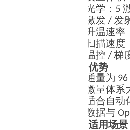
·
光学：
5
·
激发
/
发
·
升温速率
·
扫描速度
·
温控
/
梯
优势
·
通量为
96
·
微量体系
·
适合自动
·
数据与
Op
适用场景