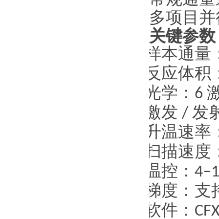
多项目并
关键参数
·
样本通量
·
反应体积
·
光学：
6
·
激发
/
发
·
升温速率
·
扫描速度
·
温控：
4–1
·
梯度：支
·
软件：
CFX