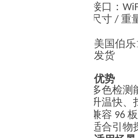
·
接口：
WiF
·
尺寸
/
重
美国伯乐12
发货
优势
·
多色检测
·
升温快、
·
兼容
96
板
·
适合引物