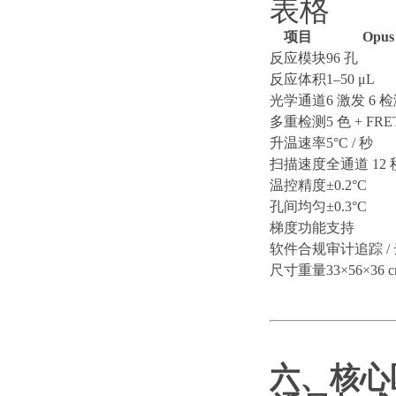
表格
项目
Opus
反应模块
96 孔
反应体积
1–50 μL
光学通道
6 激发 6 
多重检测
5 色 + FRE
升温速率
5°C / 秒
扫描速度
全通道
12 
温控精度
±0.2°C
孔间均匀
±0.3°C
梯度功能
支持
软件合规
审计追踪
/
尺寸重量
33×56×36 c
六、核心