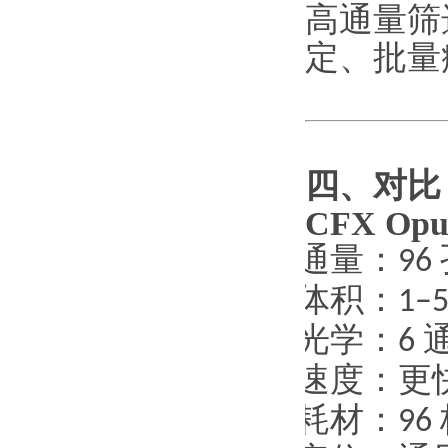
高通量筛
定、批量
四、对比
CFX Opu
·
通量：
96
·
体积：
1–5
·
光学：
6
·
速度：更
·
耗材：
96