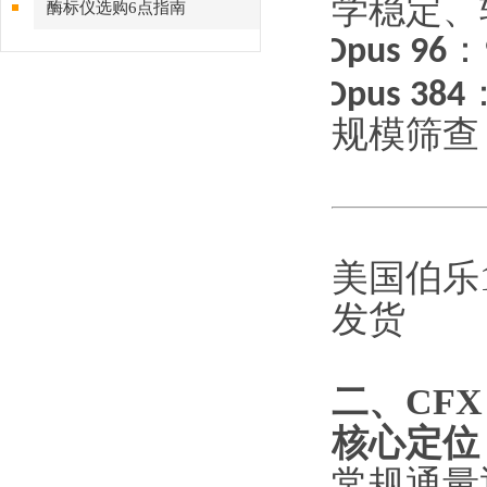
学稳定、
酶标仪选购6点指南
·
Opus 96
：
·
Opus 384
规模筛查
美国伯乐12
发货
二、
CFX
核心定位
常规通量