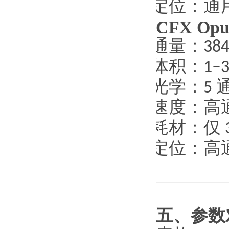
·
定位：通
CFX Opu
·
通量：
38
·
体积：
1–3
·
光学：
5
·
速度：高
·
耗材：仅
·
定位：高
五、参数