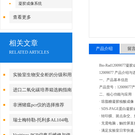
镜|倒置显微镜
凝胶成像系统
查看更多
相关文章
产品介绍
留
RELATED ARTICLES
Bio-Rad1200907
12009077 产品介绍
实验室生物安全柜的分级和用
一、产品基本信息
途介绍
产品货号：1200907
进口二氧化碳培养箱选购指南
二、核心功能与应用
及
· 琼脂糖凝胶核酸成像（EB
非洲猪瘟pcr仪的选择推荐
· SDS-PAGE蛋白凝胶
· 转印膜、斑点杂交
瑞士梅特勒-托利多AL104电
· 无需电脑，触控屏
· 满足实验室日常快
子分析天平