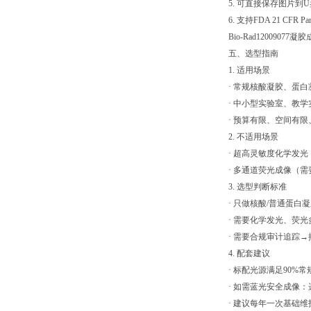
5. 可直接保存图片到
6. 支持FDA 21 CF
Bio-Rad1200907
五、选型指南
1. 适用场景
· 常规核酸凝胶、蛋
· 中小型实验室、教
· 预算有限、空间有
2. 不适用场景
· 超高灵敏度化学发光
· 多通道荧光成像（需要
3. 选型判断标准
· 只做核酸/普通蛋白凝胶→
· 需要化学发光、荧光多
· 需要合规审计追踪→搭配
4. 配套建议
· 标配光源满足90%
· 如需蓝光安全成像
· 建议每年一次基础