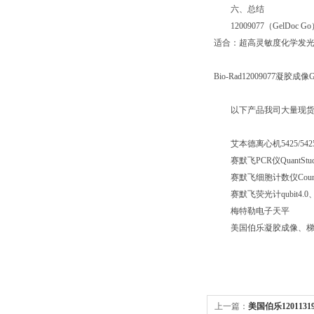
六、总结
12009077（Ge
适合：超高灵敏度化学发
Bio-Rad12009077凝胶
以下产品我司大量现
艾本德离心机5425/5425
赛默飞PCR仪QuantStudio
赛默飞细胞计数仪Countess
赛默飞荧光计qubit4.0、Qu
梅特勒电子天平
美国伯乐凝胶成像、梯
上一篇：
美国伯乐12011319R