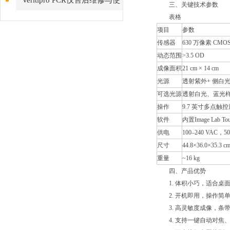
Veritipro PCR仪售后维修与使
三、关键技术参数
表格
用操作步骤
项目
参数
传感器
630 万像素 CMOS
动态范围
>3.5 OD
成像面积
21 cm × 14 cm
光源
透射紫外+ 侧白
可选光源
透射白光、蓝光
操作
9.7 英寸多点触控
软件
内置Image Lab To
供电
100–240 VAC，50
尺寸
44.8×36.0×35.3 c
重量
~16 kg
四、产品优势
1. 体积小巧，适合桌
2. 开机即用，操作简
3. 高灵敏度成像，条
4. 支持一键自动对焦