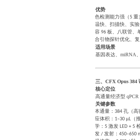
优势
·
多色检测能力强（
5
重
·
升温快、扫描快、实验
·
兼容
96
板、八联管、
·
适合引物探针优化、复
适用场景
基因表达、
miRN
三、
CFX Opus 38
核心定位
高通量经济型
qPC
关键参数
·
样本通量：
384
孔（高
·
反应体积：
1–30 μL
（
·
光学：
5
激发
LED + 5
·
激发
/
发射：
450–650 