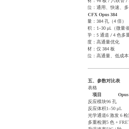
·
耗材：
96
板
/
八联管
/
·
定位：通用、快速、多
CFX Opus 384
·
通量：
384
孔（
4
倍）
·
体积：
1–30 μL
（微量
·
光学：
5
通道
/ 4
色多
·
速度：高通量优化
·
耗材：仅
384
板
·
定位：高通量、低成本
五、参数对比表
表格
项目
Opus
反应模块
96 孔
反应体积
1–50 μL
光学通道
6 激发 6 
多重检测
5 色 + FRE