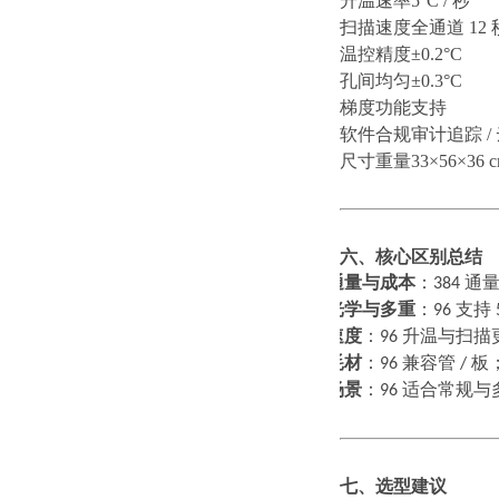
升温速率
5°C / 秒
扫描速度
全通道
12 
温控精度
±0.2°C
孔间均匀
±0.3°C
梯度功能
支持
软件合规
审计追踪
/
尺寸重量
33×56×36 c
六、核心区别总结
通量与成本
：
384
通
1.
光学与多重
：
96
支持
2.
速度
：
96
升温与扫描
3.
耗材
：
96
兼容管
/
板
4.
场景
：
96
适合常规与
5.
七、选型建议