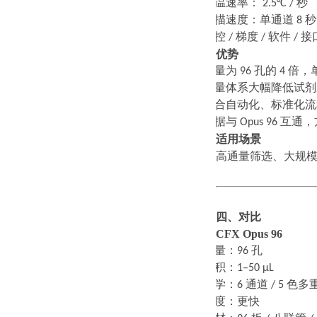
·
升温速率：
2.5°C /
秒
·
扫描速度：单通道
8
秒
·
温控
/
梯度
/
软件
/
接
优势
·
通量为
96
孔的
4
倍，
·
微量体系大幅降低试剂
·
适合自动化、标准化流
·
数据与
Opus 96
互通，
适用场景
高通量筛选、大规
四、对比
CFX Opus 96
·
通量：
96
孔
·
体积：
1–50 μL
·
光学：
6
通道
/ 5
色多
·
速度：更快