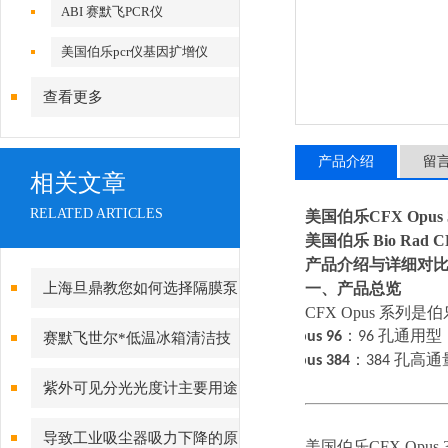
ABI 赛默飞PCR仪
美国伯乐pcr仪基因扩增仪
查看更多
产品介绍
留
相关文章
RELATED ARTICLES
美国伯乐CFX Opus 
美国伯乐
Bio Rad 
产品介绍与详细对
上海旦鼎教您如何选择隔膜泵
一、产品总览
CFX Opus 系
的口径
·
Opus 96
：
96
孔通用型
赛默飞世尔*低温冰箱清洁技
·
Opus 384
：
384
孔高通
巧
紫外可见分光光度计主要用途
及销售型号
导致工业吸尘器吸力下降的原
美国伯乐CFX Opus 3