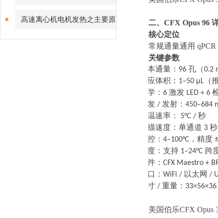
因分析
高速离心机电机发热之主要原
二、
CFX Opus 9
核心定位
因
常规通量通用
qPC
关键参数
·
样本通量：
96
孔（
0.2
·
反应体积：
1–50 μL
（
·
光学：
6
激发
LED + 6
·
激发
/
发射：
450–684 
·
升温速率：
5°C /
秒
·
扫描速度：单通道
3
秒
·
温控：
4–100°C
，精度
±
·
梯度：支持
1–24°C
跨
·
软件：
CFX Maestro + B
·
接口：
WiFi /
以太网
/ 
·
尺寸
/
重量：
33×56×36
美国伯乐CFX Opus 3