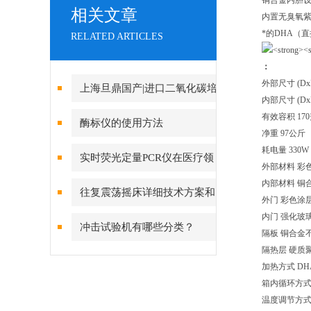
铜合金内胆
相关文章
内置无臭氧
*的DHA（
RELATED ARTICLES
：
外部尺寸 (DxH) 
上海旦鼎国产|进口二氧化碳培
内部尺寸 (DxH) 
养箱|CO2培养箱报价|低品牌全
有效容积 17
酶标仪的使用方法
净重 97公斤
021-61640167
耗电量 330W
实时荧光定量PCR仪在医疗领
外部材料 彩
内部材料 铜
域的应用
往复震荡摇床详细技术方案和
外门 彩色涂
内门 强化玻
维护保养
冲击试验机有哪些分类？
隔板 铜合金不锈
隔热层 硬质
加热方式 D
箱内循环方式
温度调节方式