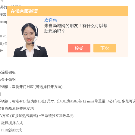
设计
紫外灯（选配件）
直接加热气套式）系统+三个独立控制的加热单元，确保高精度高稳定的温度环境。
欢迎您！
来自局域网的朋友！有什么可以帮
助您的吗？
620 x 710 x 900 (mm)
490 x 523 x 665 (mm)
0升
色涂层钢板
合金不锈钢
层钢板，双侧开门对应 (可选择打开方向)
璃
钢，标准4张 (较为多15张) 尺寸: 长450x宽450x高(12 mm) 承重量: 7公斤/张 多段
聚亚胺酯原位整体发泡
HA方式 (直接加热气套式) +三系统独立加热单元
 微风搅拌方式
 PID控制方式