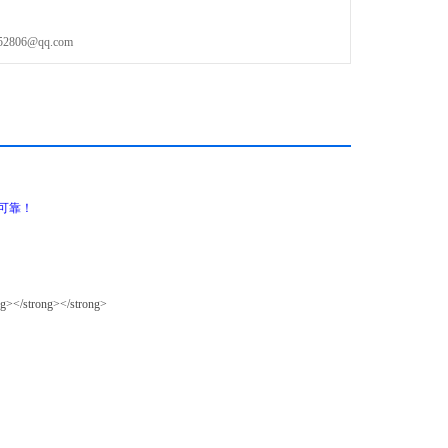
06@qq.com
靠！​