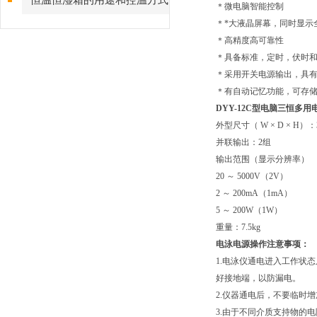
恒温恒湿箱的用途和控温方式
＊微电脑智能控制
＊*大液晶屏幕，同时显示
＊高精度高可靠性
＊具备标准，定时，伏时
＊采用开关电源输出，具
＊有自动记忆功能，可存储 9
DYY-12C型电脑三恒多
外型尺寸（ W × D × H）：364
并联输出：2组
输出范围（显示分辨率）
20 ～ 5000V（2V）
2 ～ 200mA（1mA）
5 ～ 200W（1W）
重量：7.5kg
电泳电源操作注意事项：
1.电泳仪通电进入工作状
好接地端，以防漏电。
2.仪器通电后，不要临时
3.由于不同介质支持物的