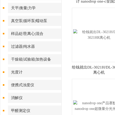
计 nanodrop one-c全
天平|衡量|力学
真空泵|循环泵|蠕动泵
样品处理|离心|混合
过滤器|纯水器
干燥箱|试验箱|加热设备
给钱就出DL-3021H/DL-3
光度计
离心机
便携式浊度仪
消解仪
甲醛测定仪