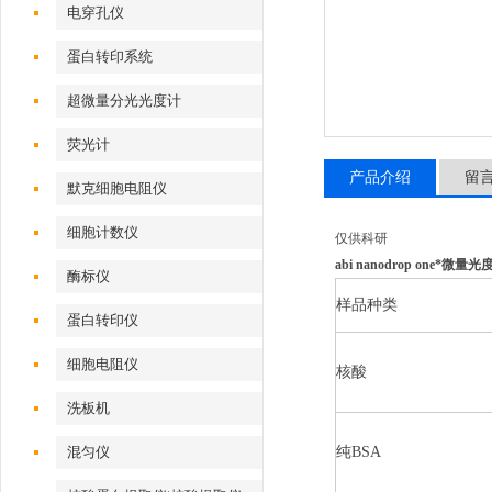
电穿孔仪
蛋白转印系统
超微量分光光度计
荧光计
产品介绍
留
默克细胞电阻仪
细胞计数仪
仅供科研
abi nanodrop one*微量光
酶标仪
样品种类
蛋白转印仪
细胞电阻仪
核酸
洗板机
混匀仪
纯BSA