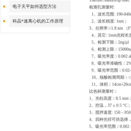
Thermo NanoDrop
点
电子天平如何选型方法
检测孔测量时:
1、波长范围: 190-84
科晶*速离心机的工作原理
2、波长精度: 1nm；
3、分辨率:<1.8 nm （FW
4、其它: 1mm光程长
5、检测下限：2ng/μl
6、检测上限：15000ng
7、吸光率度：0.002 ab
8、吸光率准确性：2%（at 
9、吸光率范围：0.02-
10、核酸检测周期：< 
11、体积：14cm×20c
比色杯测量时：
1、光柱高度：8.5 mm
2、控温，37 ± 0.5 °C
3、搅拌速度: 150 – 850 
4、四种光径可供选择，
5、吸光率范围：0.002 –