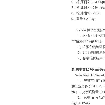
6、检测下限：0.4 ng/μ
7、检测上限：750 ng/μ
8、检测时间：< 3 s；
9、重量：2.1 kg.
Acclaro 样品智能
1、Acclaro 
节省故障排除的时间。
2、在数秒内验证样
3、通过警报获取信
4、依靠准确结果：
真
热电赛默飞NanoDr
NanoDrop One/Nan
1、 光谱范围广 (190-
和工业染料 (490 nm)、金
nm）、光密度测量 (600
2、 热电*的样品保留系统
mg/mL BSA）