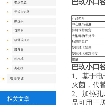
巴玖小口
电泳电源
干式加热器
产品型号
振荡头
中心区高温度
待机保持稳定
灭菌器
大消毒物品外径
轨道式摇床
加温区总厂
使用环境温度
孵育器
使用环境相对湿度
纯水机
重量
巴玖小口
离心机
1、基于
查看更多
灭菌，代
2、加热孔
相关文章
品可用于