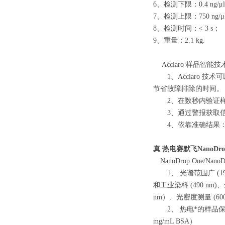
6、检测下限：0.4 ng/μ
7、检测上限：750 ng/μ
8、检测时间：< 3 s；
9、重量：2.1 kg.
Acclaro 样品智能
1、Acclaro 
节省故障排除的时间。
2、在数秒内验证样
3、通过警报获取信
4、依靠准确结果：
真
热电赛默飞NanoDr
NanoDrop One/Nan
1、 光谱范围广 (190-
和工业染料 (490 nm)、金
nm）、光密度测量 (600
2、 热电*的样品保留系统
mg/mL BSA）