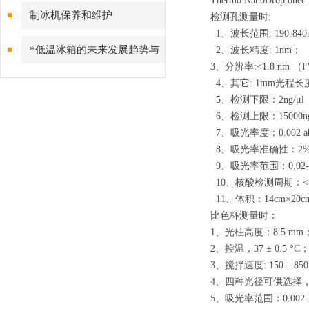
Thermo NanoDrop
事项
制冰机保养和维护
检测孔测量时:
1、波长范围: 190-84
*低温冰箱的未来发展趋势与
2、波长精度: 1nm；
3、分辨率:<1.8 nm （FW
特点介绍
4、其它: 1mm光程长
5、检测下限：2ng/μl
6、检测上限：15000ng
7、吸光率度：0.002 ab
8、吸光率准确性：2%（at 
9、吸光率范围：0.02-
10、核酸检测周期：< 
11、体积：14cm×20c
比色杯测量时：
1、光柱高度：8.5 mm
2、控温，37 ± 0.5 °C
3、搅拌速度: 150 – 850 
4、四种光径可供选择，
5、吸光率范围：0.002 –