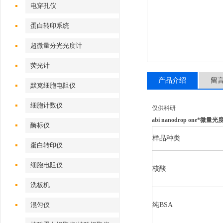
电穿孔仪
蛋白转印系统
超微量分光光度计
荧光计
产品介绍
留
默克细胞电阻仪
细胞计数仪
仅供科研
abi nanodrop one*微量光
酶标仪
样品种类
蛋白转印仪
细胞电阻仪
核酸
洗板机
混匀仪
纯BSA