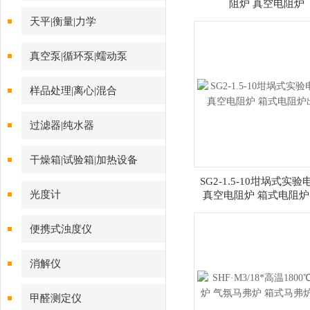
阻炉 真空电阻炉
天平|衡量|力学
真空泵|循环泵|蠕动泵
样品处理|离心|混合
过滤器|纯水器
干燥箱|试验箱|加热设备
SG2-1.5-10坩埚式实
光度计
真空电阻炉 箱式电阻
便携式浊度仪
消解仪
甲醛测定仪