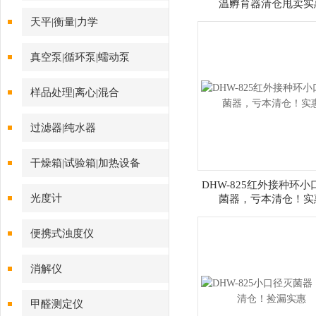
温孵育器清仓甩卖实
天平|衡量|力学
真空泵|循环泵|蠕动泵
样品处理|离心|混合
过滤器|纯水器
干燥箱|试验箱|加热设备
DHW-825红外接种环小
光度计
菌器，亏本清仓！实
便携式浊度仪
消解仪
甲醛测定仪