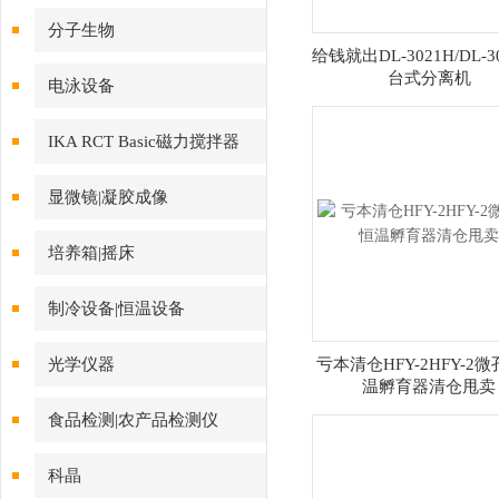
分子生物
给钱就出DL-3021H/DL-3
台式分离机
电泳设备
IKA RCT Basic磁力搅拌器
显微镜|凝胶成像
培养箱|摇床
制冷设备|恒温设备
光学仪器
亏本清仓HFY-2HFY-2
温孵育器清仓甩卖
食品检测|农产品检测仪
科晶