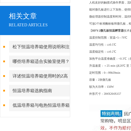
人机友好的触摸式操作界面，流
能对微孔板进行上下加热，使得
相关文章
微处理器控制温度和时间，温控
可放2个标准酶标板和微孔板，
RELATED ARTICLES
【
HFY-2微孔板恒温孵育器
技术
温度控制范围：室温+5—70℃
温度均匀性：≤±0.5℃
松下恒温培养箱使用说明和注
温度稳定性：≤±0.2℃
意事项
加热平台温度准确度：<0.3℃（
哪些培养箱适合实验室使用？
升温速度：＜25 min (从20℃ 至 7
定时范围：0—99h59min
详述恒温培养箱使用时的Z高
容量：2块微孔板
较为大功率：150W
温度
恒温培养箱选购指南
外形尺寸：284X264X157
低温培养箱与电热恒温培养箱
的不同点