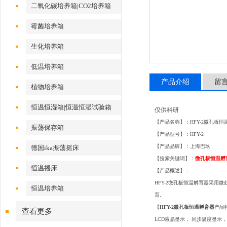
二氧化碳培养箱|CO2培养箱
霉菌培养箱
生化培养箱
低温培养箱
产品介绍
留
植物培养箱
恒温恒湿箱|恒温恒湿试验箱
仅供科研
【产品名称】：
HFY-2微孔板
振荡保存箱
【产品型号】：HFY-2
【产品品牌】：上海巴玖
德国ika振荡摇床
【搜索关键词】：
微孔板恒温
恒温摇床
【产品概述】：
HFY-2微孔板恒温孵育器采用
恒温培养箱
育。
【
HFY-2微孔板恒温孵育器
产品
查看更多
LCD液晶显示， 同步温度显示