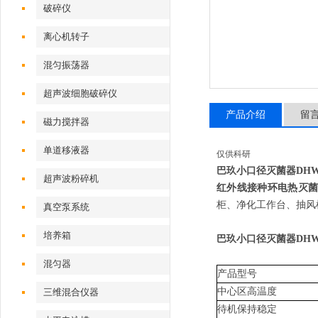
破碎仪
离心机转子
混匀振荡器
超声波细胞破碎仪
产品介绍
留
磁力搅拌器
单道移液器
仅供科研
巴玖小口径灭菌器
DH
超声波粉碎机
红外线接种环电热灭
柜、净化工作台、抽风
真空泵系统
培养箱
巴玖小口径灭菌器
DHW
混匀器
产品型号
中心区高温度
三维混合仪器
待机保持稳定