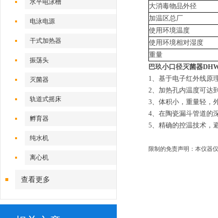
水平电泳槽
大消毒物品外径
加温区总厂
电泳电源
使用环境温度
干式加热器
使用环境相对湿度
重量
振荡头
巴玖小口径灭菌器
DHW
1、基于电子红外线原
灭菌器
2、加热孔内温度可达到
轨道式摇床
3、体积小，重量轻，
4、在陶瓷漏斗管道的
孵育器
5、精确的控温技术，
纯水机
限制的免责声明：本仪器仅
离心机
查看更多