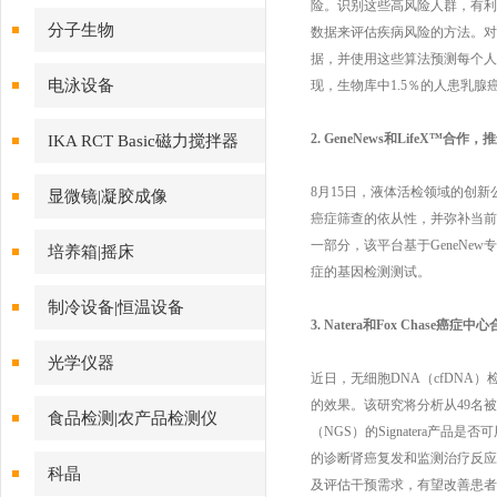
险。识别这些高风险人群，有利
分子生物
数据来评估疾病风险的方法。对
据，并使用这些算法预测每个人
电泳设备
现，生物库中1.5％的人患乳腺癌的
2. GeneNews和LifeX
IKA RCT Basic磁力搅拌器
8月15日，液体活检领域的创新公
显微镜|凝胶成像
癌症筛查的依从性，并弥补当前癌
一部分，该平台基于GeneNew专
培养箱|摇床
症的基因检测测试。
制冷设备|恒温设备
3. Natera和Fox Chas
光学仪器
近日，无细胞DNA（cfDNA）检
的效果。该研究将分析从49名
食品检测|农产品检测仪
（NGS）的Signatera
的诊断肾癌复发和监测治疗反应
科晶
及评估干预需求，有望改善患者