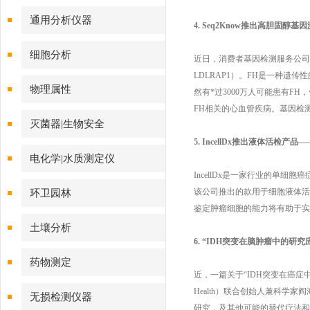
通用分析仪器
4. Seq2Know推出高胆固醇基
细胞分析
近日，消费者基因检测服务公司S
LDLRAP1）。FH是一种
物理属性
然有*过3000万人可能患有FH
FH相关的心血管疾病。基因检
灭菌器|生物安全
5. IncellDx推出液体活检产品
电化学|水质测定仪
IncellDx是一家行业的单
该公司推出的款用于细胞液体活
环卫园林
鉴定肿瘤细胞的能力将有助于实
土壤分析
6. “IDH突变在脑肿瘤中的研究应用
药物测定
近，一篇关于“IDH突变在癌症中的生
Health）联合创始人兼科学家
无损检测仪器
研究，及其他可能的替代疗法和免