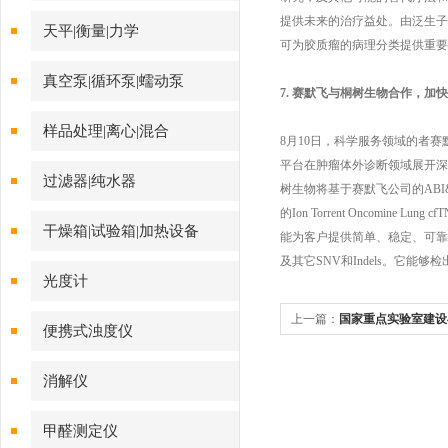
提供未来的治疗益处。由泛生子研究
天平|衡量|力学
可为胶质瘤的病理分类提供重要
真空泵|循环泵|蠕动泵
7. 赛默飞与桐树生物合作，加
样品处理|离心|混合
8月10日，科学服务领域的者赛默飞世
平台在肿瘤体外诊断领域展开深
过滤器|纯水器
树生物将基于赛默飞公司的ABI
的Ion Torrent Oncomine 
干燥箱|试验箱|加热设备
能为客户提供简单、稳定、可靠的
及其它SNV和Indels。它能够
光度计
上一篇：
国家重点实验室建设
便携式浊度仪
消解仪
甲醛测定仪