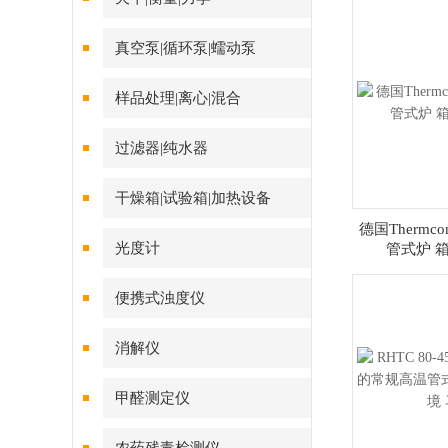
真空泵|循环泵|蠕动泵
样品处理|离心|混合
过滤器|纯水器
干燥箱|试验箱|加热设备
德国Thermcon
光度计
管式炉 
便携式浊度仪
消解仪
甲醛测定仪