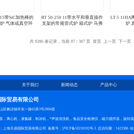
0/15带SiC加热棒的
RT 50-250 11带水平和垂直操作
LT 5 11
炉 气体或真空环
支架的常规管式炉 箱式炉 马弗
炉 
 马弗炉
炉
共 9286 条记录，当前 87 / 387 页
首页
上一页
下一页
关于我们
新闻动态
产品中心
国际贸易有限公司
区枫泾镇环东一路65弄3号2994室
泵，离心机，液氮罐，制冰机，*声波清洗机，食品安全检测仪，磁力搅拌器，旋转
所有：上海旦鼎国际贸易有限公司 备案号：
沪ICP备10210192号-3
总访问量：1423386
站