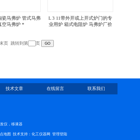
HA陶瓷马弗炉 管式马弗
L 3 11带外开或上开式炉门的专
真空马弗炉 *
业用炉 箱式电阻炉 马弗炉厂价
末页
跳转到第
页
技术文章
在线留言
联系我们
蒸发仪，移液器
点地图
技术支持：
化工仪器网
管理登陆