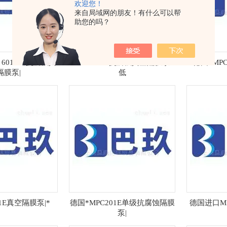
欢迎您！
来自局域网的朋友！有什么可以帮
助您的吗？
601 Tef抗腐蚀真
MPC301Zef抗腐蚀真空隔膜泵*
德国*MP
隔膜泵|
低
1E真空隔膜泵|*
德国*MPC201E单级抗腐蚀隔膜
德国进口M
泵|