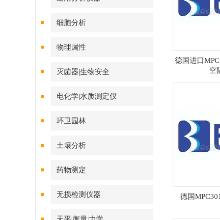
细胞分析
物理属性
德国进口MPC 
空
灭菌器|生物安全
电化学|水质测定仪
环卫园林
土壤分析
药物测定
无损检测仪器
德国MPC30
天平|衡量|力学