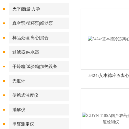
天平|衡量|力学
真空泵|循环泵|蠕动泵
样品处理|离心|混合
过滤器|纯水器
干燥箱|试验箱|加热设备
5424r艾本德冷冻离
光度计
便携式浊度仪
消解仪
甲醛测定仪