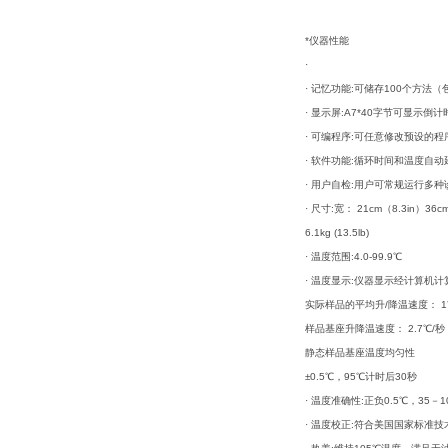
*仪器性能
·
· 记忆功能:可储存100个方法
· 显示屏:A7*40字节可显
· 可编程序:可任意修改预设的
· 软件功能:循环时间和温度自
· 用户自检:用户可常规运行多
· 尺寸:宽： 21cm（8.3in）36cm (1
6.1kg (13.5lb)
· 温度范围:4.0-99.9℃
· 温度显示:仪器显示经计算机计
实际样品的平均升/降温速度： 1
样品基座升降温速度： 2.7℃/秒
静态样品基座温度均匀性
±0.5℃，95℃计时后30秒
· 温度准确性:正负0.5℃，35－
· 温度校正:符合美国国家标准技