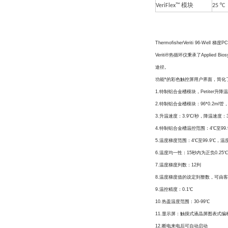
VeriFlex™ 模块
25 °
Thermofisher​Veriti 96-We
Veriti®热循环仪秉承了Applie
途径。
功能*的彩色触控屏用户界面，简化了
1.特制铝合金槽模块，Petiter升降
2.特制铝合金槽模块：96*0.2ml管
3.升温速度：3.9℃/秒，降温速度：3
4.特制铝合金槽温控范围：4℃至99.
5.温度梯度范围：4℃至99.9℃
6.温度均一性：15秒内为正负0.25℃
7.温度梯度列数：12列
8.温度梯度值的设定到整数，可由
9.温控精度：0.1℃
10.热盖温度范围：30-99℃
11.显示屏：触摸式液晶屏图表式
12.断电来电后可自动启动