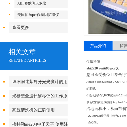
ABI 赛默飞PCR仪
美国伯乐pcr仪基因扩增仪
查看更多
产品介绍
留
相关文章
RELATED ARTICLES
仅供科研
abi2720 veriti96 pcr仪
您可承受价位且符合行业
详细阐述紫外分光光度计的用
Applied Biosystems 
的期望。
途及工作原理
光栅型全波长酶标仪的工作原
个性化的96孔PCR仪采用0.2
以合理的获得成熟的 Applied Bio
理
占地面积小，从而节省
高压清洗机的正确使用
2720PCR仪的尺寸仅为21 
台空间。
梅特勒me204电子天平 使用注