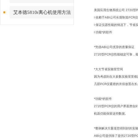
意事项
美国应用生物系统公司 2720型
艾本德5810r离心机使用方法
l 依赖于ABI公司长期制造PCR
简要步骤
l 保证仪器性能的情况下，节省
l 功能*的软件
*凭借ABI公司优异的质量保证
2720型PCR仪性能稳定可靠，
*大大节省实验室空间
因为考虑到在大多数实验室里都是
几部PCR仪紧密的并排放置在
*功能*的软件
2720型PCR仪的用户界面类
机器仍能保留这些数据。
*整体解决方案使您得到好的实
ABI公司提供除了提供2720