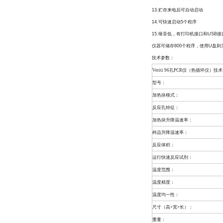
13.贮存来电后可自动启动
14.可快速启动5个程序
15.噪音低，有打印机接口和USB
仪器可储存800个程序，使用U盘则
技术参数：
Veriti 96孔PCR仪（热循环仪）技
型号：
加热块模式：
反应孔特征：
加热块升降温速率：
样品升降温速率：
反应体积：
运行快速反应试剂：
温度范围：
温度精度：
温度均一性：
尺寸（高×宽×长）：
重量：