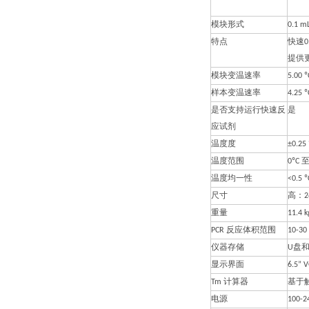
模块形式
0.1 
特点
快速0
提供
模块变温速率
5.00 º
样本变温速率
4.25 º
是否支持运行快速反
是
应试剂
温度度
±0.25 
温度范围
0ºC 至
温度均一性
<0.5
尺寸
高：24.
重量
11.4 k
PCR 反应体积范围
10-30
仪器存储
U盘
显示界面
6.5”
Tm 计算器
基于
电源
100-2