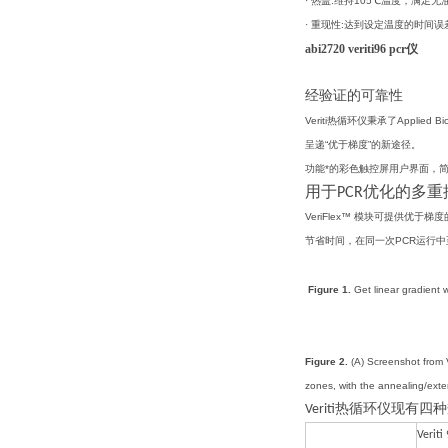
· 热盖:维持105℃温度，满足无
· 重现性:达到设定温度的时间误
abi2720 veriti96 pcr仪
经验证的可靠性
Veriti热循环仪秉承了Appli
呈递“优于梯度”的新途径。
功能*的彩色触控屏用户界面，简
用于PCR优化的多
VeriFlex™ 模块可提供优
节省时间，在同一次PCR运行
Figure 1.
Get linear gradient w
Figure 2.
(A) Screenshot from V
zones, with the annealing/exte
Veriti热循环仪现有四
Ver