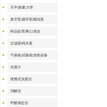
天平|衡量|力学
真空泵|循环泵|蠕动泵
样品处理|离心|混合
过滤器|纯水器
干燥箱|试验箱|加热设备
光度计
便携式浊度仪
消解仪
甲醛测定仪