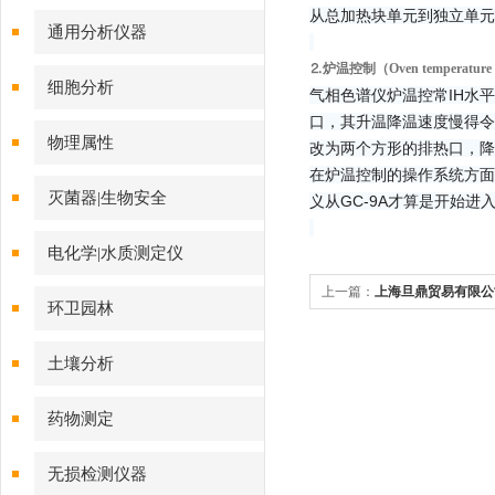
从总加热块单元到独立单元
通用分析仪器
⒉炉温控制（Oven temperature 
细胞分析
气相色谱仪炉温控常IH水
口，其升温降温速度慢得令人
物理属性
改为两个方形的排热口，降
在炉温控制的操作系统方面
灭菌器|生物安全
义从GC-9A才算是开始进
电化学|水质测定仪
上一篇：
上海旦鼎贸易有限公司
环卫园林
土壤分析
药物测定
无损检测仪器