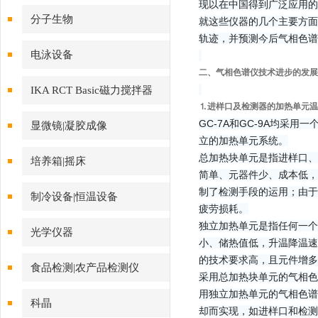
现以在中国得到广泛应用的曰本
分子生物
就这些仪器的几个主要方面
轨迹，并预测今后气相色谱
电泳设备
二、气相色谱仪技术进步的发
IKA RCT Basic磁力搅拌器
⒈进样口及检测器的加热单元温度控制（Inje
GC-7A和GC-9A均采
显微镜|凝胶成像
立的加热单元系统。
总加热块单元是指进样口、
培养箱|摇床
简单、元器件少、成本低，
制了检测手段的运用；由于
制冷设备|恒温设备
疲劳损耗。
独立加热单元是指任何一个
光学仪器
小、储热值低，升温降温速
的技术要求高，且元件增多
食品检测|农产品检测仪
采用总加热块单元的气相色谱
用独立加热单元的气相色谱
科晶
却而实现，如进样口和检测