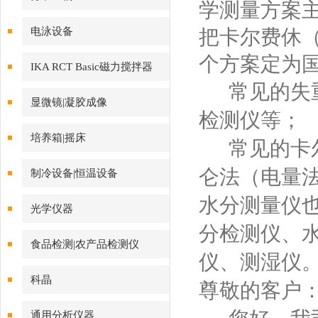
学测量方案主要
电泳设备
把卡尔费休（K
个方案定为
IKA RCT Basic磁力搅拌器
常见的失重
显微镜|凝胶成像
检测仪等；
培养箱|摇床
常见的卡尔
仑法（电量
制冷设备|恒温设备
水分测量仪
光学仪器
分检测仪、
食品检测|农产品检测仪
仪、测湿仪
科晶
尊敬的客
通用分析仪器