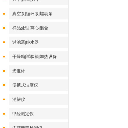
真空泵|循环泵|蠕动泵
样品处理|离心|混合
过滤器|纯水器
干燥箱|试验箱|加热设备
光度计
便携式浊度仪
消解仪
甲醛测定仪