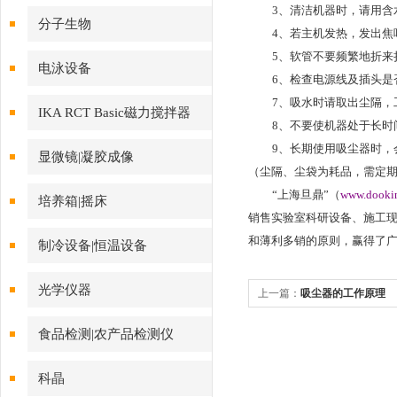
3
、清洁机器时，请用含
分子生物
4
、若主机发热，发出焦
5
、软管不要频繁地折来
电泳设备
6
、检查电源线及插头是
7
、吸水时请取出尘隔，
IKA RCT Basic磁力搅拌器
8
、不要使机器处于长时
9
、长期使用吸尘器时，
显微镜|凝胶成像
（尘隔、尘袋为耗品，需定
“
上海旦鼎”（
www.dooki
培养箱|摇床
销售实验室科研设备、施工
和薄利多销的原则，赢得了
制冷设备|恒温设备
光学仪器
上一篇：
吸尘器的工作原理
食品检测|农产品检测仪
科晶