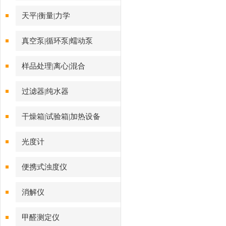
天平|衡量|力学
真空泵|循环泵|蠕动泵
样品处理|离心|混合
过滤器|纯水器
干燥箱|试验箱|加热设备
光度计
便携式浊度仪
消解仪
甲醛测定仪