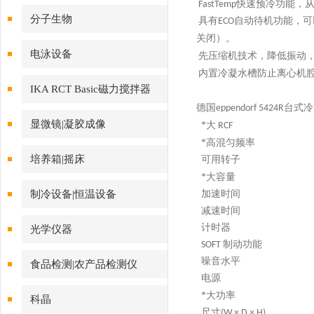
FastTemp快速预冷功能，从
分子生物
具有ECO自动待机功能，
。
关闭）
电泳设备
先
压缩机技术，降低振动
内置冷凝水槽防止离心机
IKA RCT Basic磁力搅拌器
德国eppendorf 5424
显微镜|凝胶成像
*
大 RCF
*
高混匀频率
培养箱|摇床
可用转子
*
大容量
制冷设备|恒温设备
加速时间
减速时间
计时器
光学仪器
SOFT 制动功能
噪音水平
食品检测|农产品检测仪
电源
*
大功率
科晶
尺寸(W × D × H)