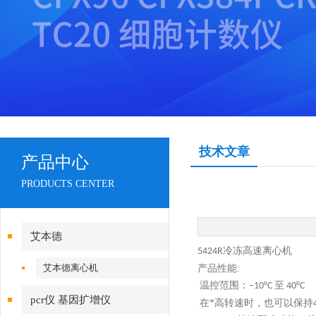
技术文章
产品中心
PRODUCTS CENTER
艾本德
5424R冷冻高速离心机
艾本德离心机
:
产品性能
温控范围：–10°C 至 40°C
pcr仪 基因扩增仪
*
在
高转速时，也可以保持4