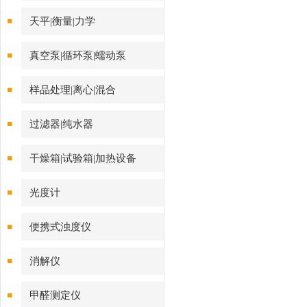
天平|衡量|力学
真空泵|循环泵|蠕动泵
样品处理|离心|混合
过滤器|纯水器
干燥箱|试验箱|加热设备
光度计
便携式浊度仪
消解仪
甲醛测定仪