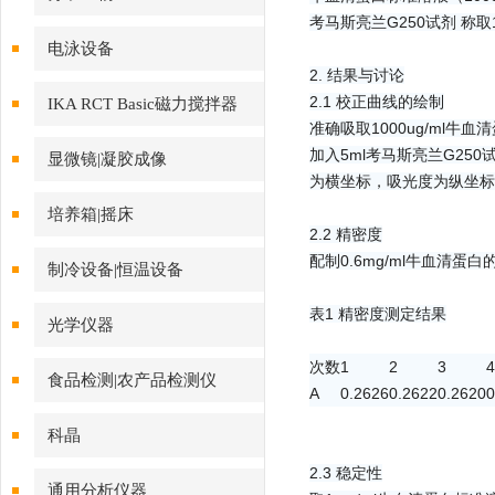
1.2 试液的制备：
分子生物
牛血清蛋白标准溶液（1000
考马斯亮兰G250试剂 称取
电泳设备
2. 结果与讨论
2.1 校正曲线的绘制
IKA RCT Basic磁力搅拌器
准确吸取1000ug/ml牛血清
加入5ml考马斯亮兰G25
显微镜|凝胶成像
为横坐标，吸光度为纵坐标绘制校
培养箱|摇床
2.2 精密度
配制0.6mg/ml牛血清
制冷设备|恒温设备
表1 精密度测定结果
光学仪器
次数
1
2
3
4
食品检测|农产品检测仪
A
0.2626
0.2622
0.2620
0
科晶