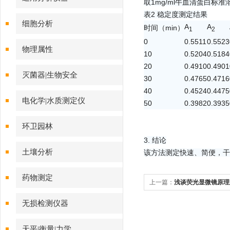
2.3 稳定性
通用分析仪器
取1mg/ml牛血清蛋白标
表2 稳定度测定结果
细胞分析
A
A
时间（min）
1
2
0
0.5511
0.5523
物理属性
10
0.5204
0.5184
20
0.4910
0.4901
灭菌器|生物安全
30
0.4765
0.4716
40
0.4524
0.4475
电化学|水质测定仪
50
0.3982
0.3935
环卫园林
3. 结论
土壤分析
该方法测定快速、简便，干
药物测定
上一篇：
浅谈荧光显微镜原理
无损检测仪器