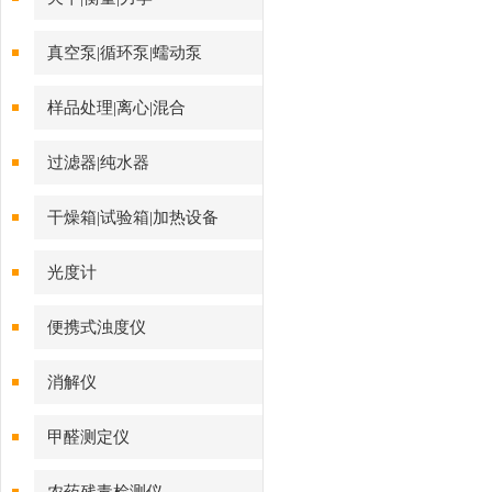
天平|衡量|力学
真空泵|循环泵|蠕动泵
样品处理|离心|混合
过滤器|纯水器
干燥箱|试验箱|加热设备
光度计
便携式浊度仪
消解仪
甲醛测定仪