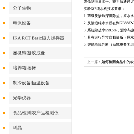
降低到痕量水平。较为后通过U
分子生物
实验室*纯水机技术要求：
1.
两级反渗透深度除盐，原水水质<2
电泳设备
2.
反渗透纯水水质在到GB6682-2
3.
系统除盐率≥99.5%，源水与废
4.
具有运行异常自我诊断（原水
IKA RCT Basic磁力搅拌器
5.
智能故障判断（系统重要零组
显微镜|凝胶成像
上一篇：
如何检测食品中的农
培养箱|摇床
制冷设备|恒温设备
光学仪器
食品检测|农产品检测仪
科晶