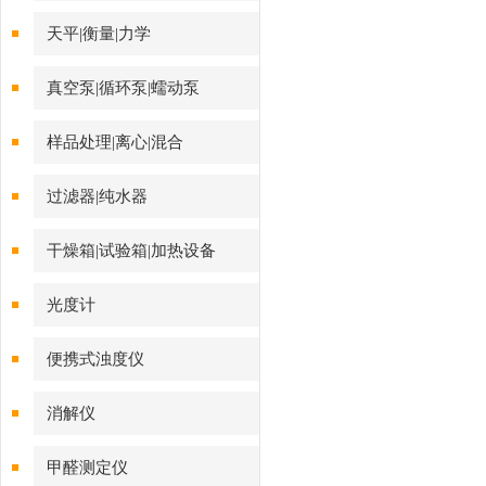
天平|衡量|力学
真空泵|循环泵|蠕动泵
样品处理|离心|混合
过滤器|纯水器
干燥箱|试验箱|加热设备
光度计
便携式浊度仪
消解仪
甲醛测定仪