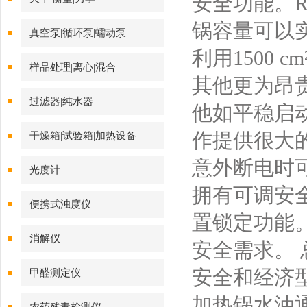
安全功能。R
锅容量可以
真空泵|循环泵|蠕动泵
利用1500 
样品处理|离心|混合
其他更为昂
过滤器|纯水器
他如平稳启
作提供很大的
干燥箱|试验箱|加热设备
意外断电时
光度计
拥有可调安
便携式浊度仪
置锁定功能
消解仪
安全需求。 
安全和经济
甲醛测定仪
加热锅水油