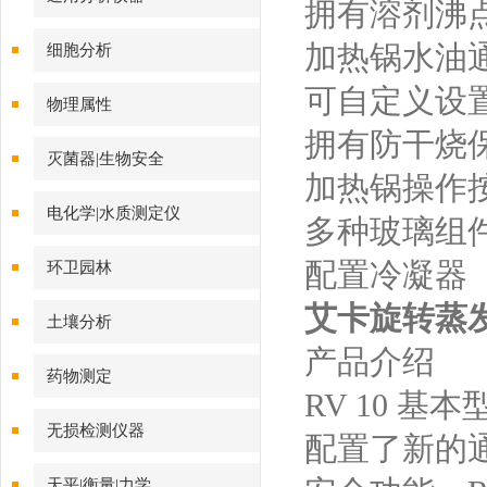
拥有溶剂沸
加热锅水油
细胞分析
可自定义设
物理属性
拥有防干烧
灭菌器|生物安全
加热锅操作
电化学|水质测定仪
多种玻璃组
配置冷凝器
环卫园林
艾卡旋转蒸发仪
土壤分析
产品介绍
药物测定
RV 10 基
无损检测仪器
配置了新的
天平|衡量|力学