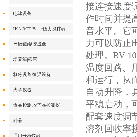
接连接速度调
电泳设备
作时间并提
音水平。它
IKA RCT Basic磁力搅拌器
力可以防止
显微镜|凝胶成像
处理。RV 
培养箱|摇床
温度回路。
制冷设备|恒温设备
和运行，从
自动升降，
光学仪器
平稳启动，
食品检测|农产品检测仪
配套速度调
科晶
溶剂回收率接近
通用分析仪器