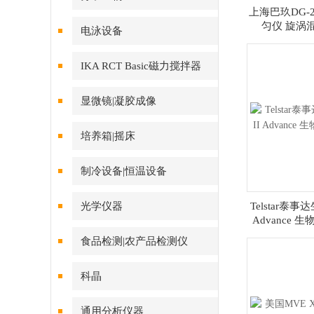
上海巴玖DG-
匀仪 旋涡
电泳设备
IKA RCT Basic磁力搅拌器
显微镜|凝胶成像
培养箱|摇床
制冷设备|恒温设备
光学仪器
Telstar泰事
Advance
食品检测|农产品检测仪
科晶
通用分析仪器