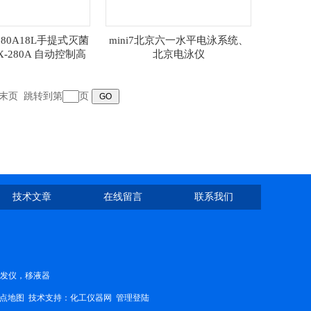
-280A18L手提式灭菌
mini7北京六一水平电泳系统、
X-280A 自动控制高
北京电泳仪
菌消毒锅品牌
末页
跳转到第
页
技术文章
在线留言
联系我们
蒸发仪，移液器
点地图
技术支持：
化工仪器网
管理登陆