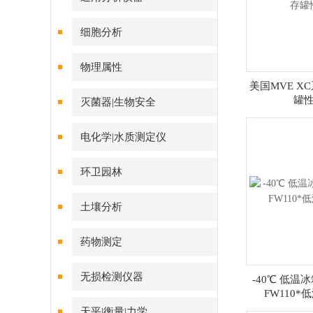
细胞分析
物理属性
美国MVE X
罐
灭菌器|生物安全
电化学|水质测定仪
环卫园林
土壤分析
药物测定
无损检测仪器
-40℃ 低温
FW110
天平|衡量|力学