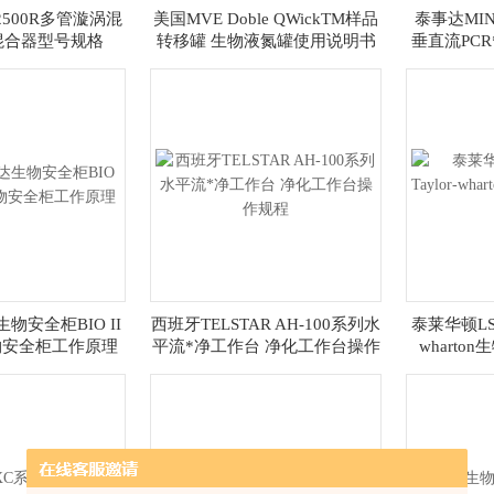
2500R多管漩涡混
美国MVE Doble QWickTM样品
泰事达MIN
混合器型号规格
转移罐 生物液氮罐使用说明书
垂直流PC
达生物安全柜BIO II
西班牙TELSTAR AH-100系列水
泰莱华顿LS系
 生物安全柜工作原理
平流*净工作台 净化工作台操作
whart
规程