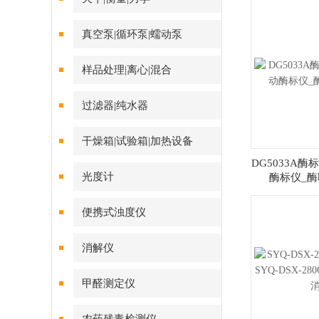
真空泵|循环泵|蠕动泵
样品处理|离心|混合
过滤器|纯水器
干燥箱|试验箱|加热设备
DG5033A
光度计
酶标仪_
便携式浊度仪
消解仪
甲醛测定仪