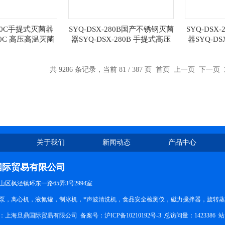
280C手提式灭菌器
SYQ-DSX-280B国产不锈钢灭菌
SYQ-DSX
280C 高压高温灭菌
器SYQ-DSX-280B 手提式高压
器SYQ-DS
 消毒锅
灭菌消毒锅
压灭
共 9286 条记录，当前 81 / 387 页
首页
上一页
下一页
关于我们
新闻动态
产品中心
国际贸易有限公司
区枫泾镇环东一路65弄3号2994室
泵，离心机，液氮罐，制冰机，*声波清洗机，食品安全检测仪，磁力搅拌器，旋转
所有：上海旦鼎国际贸易有限公司 备案号：
沪ICP备10210192号-3
总访问量：1423386
站