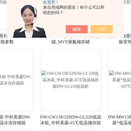
欢迎您！
来自局域网的朋友！有什么可以帮
助您的吗？
C系列 液氮罐 储存
美国MVE Cryosystem 系列液氮
倒置生物显微
性能参数
罐_MVE液氮储存罐
验室
冰箱 中科美菱DW-
DW-GW138/328DW-GL328低温
DW-MW13
*低温冷冻存储箱
冰箱_中科美菱-65℃低温储存箱
菱*低温储
DW-GL218低温柜
-10