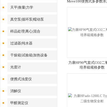
Move100便携式多参数
仪报价
天平|衡量|力学
真空泵|循环泵|蠕动泵
样品处理|离心|混合
过滤器|纯水器
干燥箱|试验箱|加热设备
力康HF90气套式CO2二
光度计
培养箱规格参数
便携式浊度仪
消解仪
甲醛测定仪