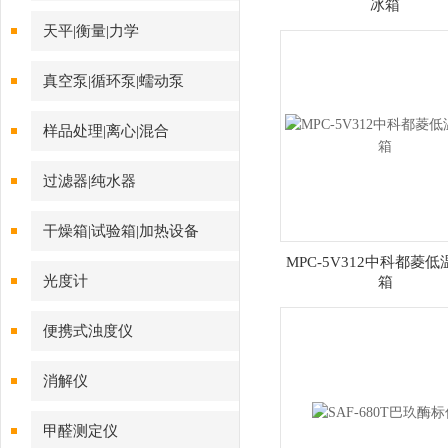
冰箱
天平|衡量|力学
真空泵|循环泵|蠕动泵
样品处理|离心|混合
过滤器|纯水器
干燥箱|试验箱|加热设备
MPC-5V312中科都菱
光度计
箱
便携式浊度仪
消解仪
甲醛测定仪