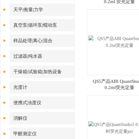
0.2ml 荧光定量
天平|衡量|力学
真空泵|循环泵|蠕动泵
样品处理|离心|混合
过滤器|纯水器
干燥箱|试验箱|加热设备
QS5产品ABI QuantStud
光度计
0.2ml荧光定量
便携式浊度仪
消解仪
甲醛测定仪