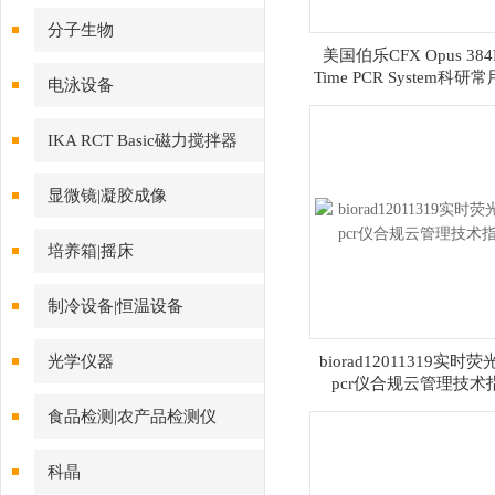
分子生物
美国伯乐CFX Opus 384R
Time PCR System科研
电泳设备
一年质保
IKA RCT Basic磁力搅拌器
显微镜|凝胶成像
培养箱|摇床
制冷设备|恒温设备
光学仪器
biorad12011319实时
pcr仪合规云管理技术
食品检测|农产品检测仪
科晶