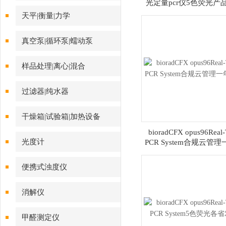
光定量pcr仪5色荧光产
天平|衡量|力学
真空泵|循环泵|蠕动泵
样品处理|离心|混合
过滤器|纯水器
干燥箱|试验箱|加热设备
bioradCFX opus96Real-
光度计
PCR System合规云管
保
便携式浊度仪
消解仪
甲醛测定仪