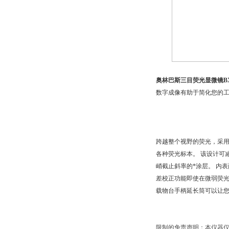
奥林巴斯三目荧光显微镜BX
数字成像有助于简化您的工
跨越整个视野的荧光，采用
各种荧光标本。 该设计可
峭截止斜率的*涂层。 内
差校正功能即使在微弱荧
载物台手柄延长筒可以让您
限制的免责声明：本仪器仅