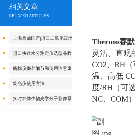
相关文章
RELATED ARTICLES
上海旦鼎国产|进口二氧化碳培
Thermo
养箱|CO2培养箱报价|低品牌全
灵活、直观
进口快速水分测定仪选型品牌
021-61640167
CO2、R
推荐
酶标仪保养细节和使用注意事
温、高低 C
项
旋光仪使用方法
度/RH（
NC、COM
实时在体生物光学分子影像系
统